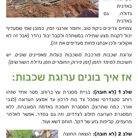
באדנית
גדולה. גם
באדנית
צמחים צריכים ניקוז טוב, וחומר אורגני זמין. כמובן שמי שמעדיף
יכול לקנות מצע שתילה במשתלה ולקבל יבול נהדר (אבל זה לא
אקולוגי ולכן אנחנו פחות מעדיפים את זה).
ערוגת שכבות מורכבת משכבות בעלות מאפיינים שונים. יש
חשיבות למימד הזמן (זמן פירוק החומרים וזמן גדילת השורשים)
אז איך בונים ערוגת שכבות:
שלב 1 (לא חובה):
בניית מסגרת עץ ברוחב מטר אחד שזהו
רוחב סטנדרטי שמכל צד נוח לרכון עד אמצע הערוגה (לגבי
אורך, כמה שתרצו). המסגרת תומכת באדמה המוגבהת. ללא
המסגרת הערוגה תזלוג לצדדים, וזה גם בסדר. אפשר לאלתר
מרעפים, קליפות גזע של דקל, תוחם דשא ועוד.
שלב 2 (לא חובה):
הוצאה החוצה