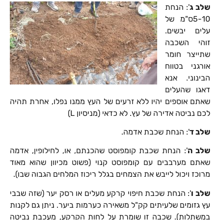
שלב ג
': הנחת
5-10ס"מ של
עלים יבשים.
זוהי השכבה
שתייצר חומר
אורגני בטווח
הבינוני. אנא
דאגו שהעלים
שאתם אוספים יהיו ללא זרעים של העץ ממנו נפלו, אחרת תהיה
לכם נביטה אדירה של עץ. לא כדאי (מניסיון L)
שלב ד
': הנחת שכבת אדמה.
שלב ה
': הנחת שכבת קומפוסט שהכנתם, או, לחילופין, אדמה
שאתם מערבבים עם קומפוסט קנוי (פשוט מכיוון שהוא מאוד
מרוכז ויכול לייבש את הצמחים בגלל ריכוז המלחים הגבוה שבו).
שלב ו
': הנחת שכבת חיפוי קרקע מעלים או רסק יער (שזה שבבי
עץ גזומים שלעיתים קק"ל משאירה כערמות ביער. ניתן גם לקנות
במשתלות). שכבה זו שומרת על לחות הקרקע, מעכבת נביטה