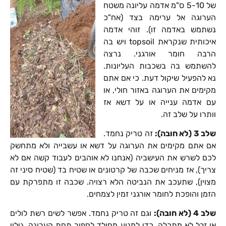
של 5-10 ס"מ אדמה עליונה משטח
הערוגה אל ערימה בצד (אח"כ
נשתמש באדמה זו). זוהי אדמה
איכותית שנקראת topsoil ויש בה
הרבה חומר אורגני. נרצה
להשתמש בה בשכבות העליונות.
נא להפעיל שיקול דעת. כי אם אתם
מקימים את הערוגה באזור חולי, או
עם אדמה ענייה או על דשא אז
וותרו על שלב זה.
שלב 3 (לא חובה):
זה טריק נחמד.
אם אתם מקימים את הערוגה על דשא או עשבייה ולא מתחשק
לכם לשרש את העישביה (אנחנו לא אוהבים לעבוד קשה אם לא
צריך), אז מניחים שכבה של קרטונים או שטיח בד (שטיח סיני זה
מצוין), שתעכב את הנביטה הלא רצויה. שכבה זו מתפרקת עם
הזמן והופכת לחומר אורגני זמין לצמחים.
שלב 4 (לא חובה):
וגם זה טריק נחמד. אפשר לשים רשת לולים
או זבל לא מתכלה, כדי למנוע מחולד לחפור תחת הערוגה. גילוי