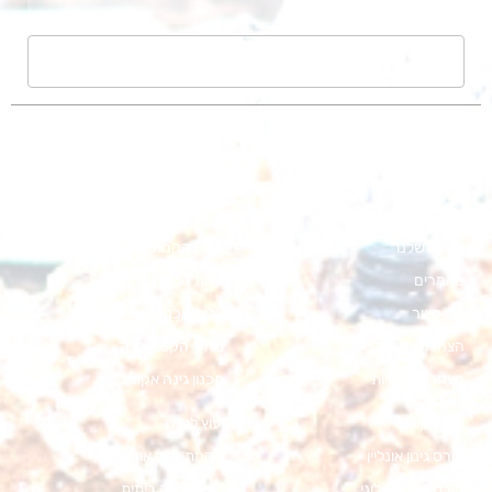
שליחה
אודות
הקמת בריכה אקולוגית
קורסים
הקמה גינה אקולוגית
מפת אתר
הקמת גינה מחיר
הבלוג שלנו
עלות הקמת גינה בבית פרטי
מאמרים
עלות הקמת גינה
צור קשר
עלות תכנון גינה
הצהרת נגישות
מחיר הקמת גינה
הצהרת פרטיות
תכנון גינה אקולוגית
גינון אקולוגי
יעוץ לגינה
קורס גינון אונליין
הקמת גינה אורגנית
קורס גינון אקולוגי
הכנת גינה ביתית