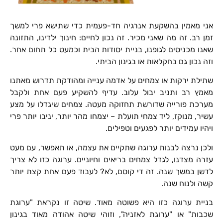
אני מאמין בהשקעת אנרגיה חד-פעמית כדי שתישא פרי למשך
זמן רב. זה מה שאני מכיר. זה נכון לחיים: חינוך ילדינו, התזונה
שאנו מכניסים לגופנו, בניית יסודות הבית וכמעט כל תחום אחר.
וזה נכון גם בחקלאות או בגינון הביתי.
שתילת ירקות או צמחים על אדמה ענייה ומהודקת תדרוש מאתנו
מאמץ רב ותניב יבול עלוב. עדיף להשקיע פעם אחת ולקבל
מערכת פורייה שדורשת תחזוקה מעטה. צמחים שיגדלו על מצע
עשיר, מנוקז, ליד צמחי תועלת
–
יצמחו מהר יותר, יניבו יותר פרי
ויהיו עמידים יותר לפגעים וטפילים.
ולכן נרצה לבנות ערוגה שתקיים את עצמה, או תאפשר, עם מעט
עזרה מצדנו, לגדל צמחים בריאים וחיוניים. ערוגה כזו לא צריך
לדשן במשך שנה. זה די קוסם, לא? לעבוד פעם אחת קצת יותר
קשה ולנוח שנה.
בניית ערוגה כזו היא פשוטה מאוד. שיטה זו נקראת "ערוגת
שכבות" או "ערוגת לאזניה", וזוהי שיטה אהודה מאוד בגינון