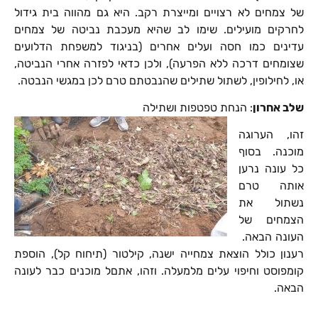
של צמחים לא רצויים ומייצרת רקב. היא גם מהווה בית גידול
לחרקים מועילים. שימו לב שהיא מעכבת נביטה של צמחים
עדינים כמו חסה ועלים אחרים (בניגוד למשפחת הדלועים
שצומחים דרכה ללא הפרעה), ולכן כדאי לפזרה אחרי הנביטה,
או, לחילופין, לשתול שתילים שהנבטתם טרם לכן במגשי הנבטה.
שלב אחרון
: הנחת טפטפות ושתילה
זהו, הערוגה
מוכנה. בסוף
כל עונה נרען
אותה טרם
נשתול את
הצמחים של
העונה הבאה.
רענון כולל הוצאת צמחייה ישנה, קילטור (תיחוח קל), הוספת
קומפוסט וחיפוי עלים מלמעלה. וזהו, אתםל מוכנים כבר לעונה
הבאה.