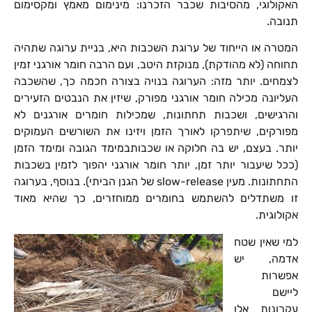
האקולוגי, מהסיבות שכבר הזכרנו: מינימום מאמץ ומקסימום
תנובה.
המטרה או הייחוד של ערוגת השכבות היא, בניית ערוגה שתהיה
תחוחה (לא מהודקת), מנוקזת היטב, ועם הרבה חומר אורגני זמין
לצמחים. יותר מזה: הערוגה בנויה בצורה חכמה כך, שהשכבה
העליונה מכילה חומר אורגני מפורק, שיזין את הנבטים הזעירים
והרגישים, ושכבות תחתונות, שמכילות חומרים אורגנים לא
מפורקים, שיתפרקו לאורך הזמן ויזינו את השורשים העמוקים
יותר. בעצם, יש בה חלוקה או שכבותבמימד הגובה ומימד הזמן
(ככל שיעבור יותר זמן, יותר חומר אורגני יהפוך לזמין בשכבות
התחתונות. מעין
slow-release
של הגנן הביתי). בנוסף, בערוגה
זו משתדלים להשתמש בחומרים ממוחזרים, כך שהיא מאוד
אקולוגית.
למי שאין שטח
אדמה, יש
אפשרות
ליישם
עקרונות אלו