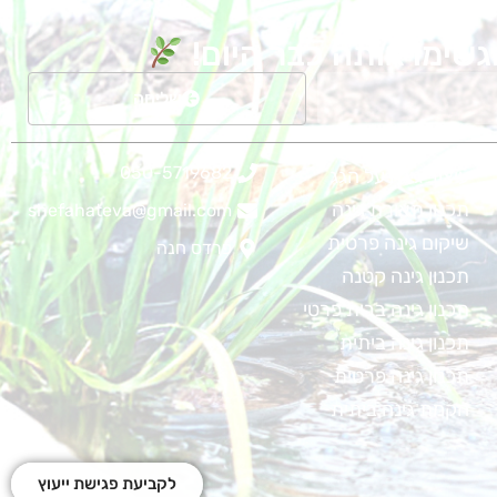
גשימו אותה כבר היום!
שליחה
050-5719682
עיצוב גינה על הגג
תכנון תאורת גינה
shefahateva@gmail.com
שיקום גינה פרטית
פרדס חנה
תכנון גינה קטנה
תכנון גינה בבית פרטי
תכנון גינה ביתית
תכנון גינה פרטית
הקמת גינה ביתית
לקביעת פגישת ייעוץ