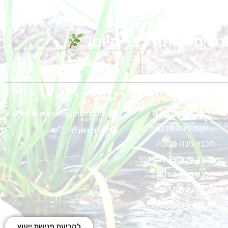
גשימו אותה כבר היום!
שליחה
050-5719682
עיצוב גינה על הגג
תכנון תאורת גינה
shefahateva@gmail.com
שיקום גינה פרטית
פרדס חנה
תכנון גינה קטנה
תכנון גינה בבית פרטי
תכנון גינה ביתית
תכנון גינה פרטית
הקמת גינה ביתית
לקביעת פגישת ייעוץ