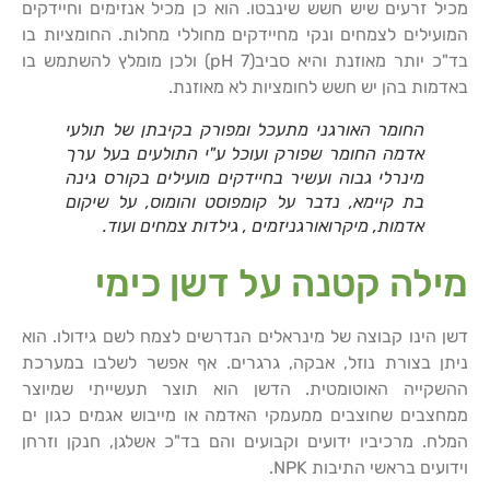
מכיל זרעים שיש חשש שינבטו. הוא כן מכיל אנזימים וחיידקים
המועילים לצמחים ונקי מחיידקים מחוללי מחלות. החומציות בו
בד"כ יותר מאוזנת והיא סביב(pH 7) ולכן מומלץ להשתמש בו
באדמות בהן יש חשש לחומציות לא מאוזנת.
החומר האורגני מתעכל ומפורק בקיבתן של תולעי
אדמה החומר שפורק ועוכל ע"י התולעים בעל ערך
מינרלי גבוה ועשיר בחיידקים מועילים בקורס גינה
בת קיימא, נדבר על קומפוסט והומוס, על שיקום
אדמות, מיקרואורגניזמים , גילדות צמחים ועוד.
מילה קטנה על דשן כימי
דשן הינו קבוצה של מינראלים הנדרשים לצמח לשם גידולו. הוא
ניתן בצורת נוזל, אבקה, גרגרים. אף אפשר לשלבו במערכת
ההשקייה האוטומטית. הדשן הוא תוצר תעשייתי שמיוצר
ממחצבים שחוצבים ממעמקי האדמה או מייבוש אגמים כגון ים
המלח. מרכיביו ידועים וקבועים והם בד"כ אשלגן, חנקן וזרחן
וידועים בראשי התיבות NPK.