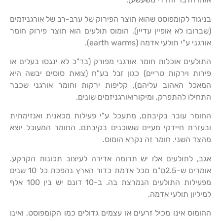
בניגוד לקומפוסט שהוא תוצר הפירוק של ערב-רב של אורגניזמים
(שברובו לא אופיין עדיין), הומוס תולעים הוא תוצר פירוק חומר
אורגני ע"י תולעי אדמה (earth warms).
התולעים אוכלות חומר אורגני מפורק (בד"כ לא ינגסו בעלים או
פירות וירקות טריים) כגון זבל בע"ח (צואת סוסים יבשה היא
המאכל האהוב עליהם), קליפות ירקות וחומר אורגני שכבר
התחילו להתפרק, ומיקורואורגניזמים שונים.
החומר עובר בקיבתם, מתעכל ע"י פעילות מכאנית ואנזימתית
ובעזרת חיידקי מעיים ששוכנים בקיבתם. החומר המעוכל יוצא
מהצד השני. חומר זה נקרא הומוס.
אגב, לתולעים אלו יש תרומה אדירה לעיצוב תכונות הקרקע.
אומרים ש-2.5ס"מ מכל אדמת כדור הארץ נהפכת כל 10 שנים
מפעילות התולעים הנמרצת בה. ב-10 דונם יש בין 100 אלף
למיליון תולעי אדמה.
ההומוס אינו מכיל זרעים או עצמים גדולים כמו הקומפוסט, ואינו