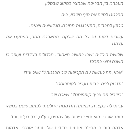
העברנו בין הבריכה שבחצר למיזוג שבסלון
החלטנו לסיים את סוף השבוע בים
טלפון לחברים, התארגנות מהירה, סנדוויצים ויצאנו.
עשרים דקות זה כל מה שלקח. התארגנו מהר, הפתענו את
עצמנו
שלושת הילדים ישבו במושב האחורי. הגדולים בצדדים ועופר בן
השנה וחצי במרכז
"אבא, מה לעשות עם הקליפות של הבננות?" שאל עידו
"תזרוק לפח, בבית נעביר לקומפוסט"
"בשביל מה צריך קומפוסט?" שאלה שני
עניתי לה בקצרה. ובאותה הזדמנות החלטתי לכתוב פוסט בנושא
חומר אורגני הוא תוצר פירוק של צמחים, בע"ח, זבל בע"ח, וכד'.
אדמה פורייה מכילה אחוזים בודדים של חומר אורגני. אדמות