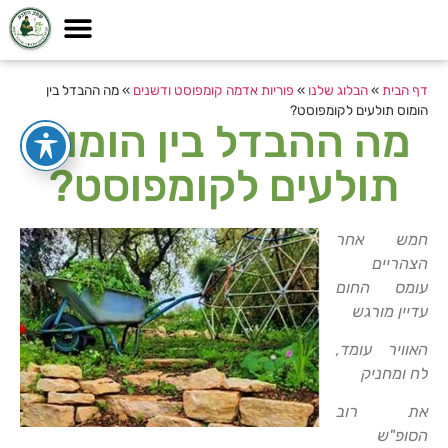
דף הבית
»
הבלוג שלנו
»
פוריות אדמה קומפוסט ודשנים
»
מה ההבדל בין
הומוס תולעים לקומפוסט?
מה ההבדל בין הומוס
תולעים לקומפוסט?
חמש אחר
הצהריים
עומס החום
עדיין מורגש
האוויר עומד,
לח ומחניק
את רוב
הסופ"ש