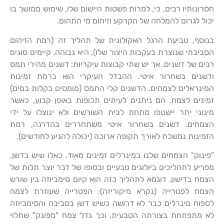
חסרונותיו רבים, כי, למרות פשטות היישום שלו, שימוש ממושך בו
יכול לגרום להמלחה של הקרקע וזיהום מי התהום.
בנוסף, טביעת הרגל האקולוגית של תהליך זה (רמת הזיהום
הסביבתי שנוצרת בעקבות היצור שלו), היא גבוהה. קיימים סוגים
רבים של דשנים. אך יש שתי קבוצות עיקריות: דשנים מהירי תמס
ודשנים בשחרור איטי. ההבדל העיקרי הוא ברמת זמינות
המינראלים לצמחים. הדשנים קלי התמס (מומסים בקלות במים)
זמינים לצמח. הם ניתנים לעיתים תכופות באופן קבוע, כאשר
מינוני יתר יישטפו מתחת לבית השורשים ולא ינוצלו על ידי
הצמחים. דשנים בשחרור איטי משתחררים בהדרגה, רמת
הזמינות נמשכת לאורך תקופה ארוכה (יכולה להגיע לחודשים).
"פינוק" הצמחים שלנו במינרלים זמינים מאוד, כאלו שיש בדשן,
מפריע לתהליכים ביולוגים טבעיים ובסופו של דבר יוצר תלות של
הצמח בדישון. דוגמא לתהליך כזה הוא קיום סימביוזה בין שורש
הצמח לפטרייה (נקרא מיקוריזה): הפטרייה שעוזרת לצמח
לספוח מינרלים כבר לא דרושה כשיש דשן בסביבה והסימביוזה
לא מתפתחת בצורתה הטבעית, וכך גדל צמח "מפונק" שתלוי