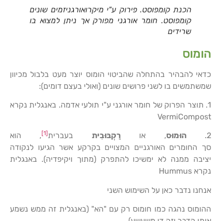
הכנת קומפוסט. פירוק ע"י מיקרואורגניזמים שונים
קומפוסט. חומר אורגני מפורק אך ניתן למצוא בו
שרידים
הומוס
כדאי להבהיר בהתחלה שהביטוי הומוס יוצר מעט בלבול מכיוון
שמשתמשים בו לשני פרושים שונים (ואולי בעצם דומים):
1. תוצר הפרוק של חומר אורגני ע"י תולעי אדמה. באנגלית נקרא
VermiCompost
[1]
2.
הוּמוּס
, או
רַקְבּוּבִית
בעברית‏
, הוא
סך החומרים האורגניים המצויים בקרקע אשר הגיעו לנקודה
יציבה ממנה לא ימשיכו להתפרק (מתוך ויקיפדיה). באנגלית
נקרא Hummus
אנחנו נדבר כאן על השימוש השני
ההומוס נהגה כמו חומוס רק עם "הא" (באנגלית זה ממש נשמע
אותו הדבר וזה די משעשע).