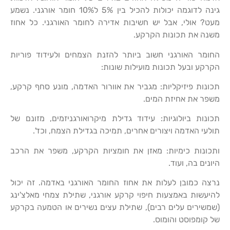
גינה לדוגמה יכולות להכיל בין 5% ל10% חומר אורגני. נשמע
מעט? אולי, אבל יש חשיבות אדירה לחומר האורגני. כל אחוז
משנה את תכונות הקרקע.
החומר האורגני חשוב ביותר להזנת הצמחים ולעידוד פוריות
הקרקע ובעל תכונות מועילות שונות:
תכונות פיזיקליות: מגביר את אוורור האדמה, מונע סחף קרקע,
משפר את אחיזת המים.
תכונות ביולוגיות: עידוד גדילת מיקרואורגניזמים, מזונם של
תולעי האדמה ויצורים אחרים, תמיכה בגדילת הצמח, וכד'.
ותכונות כימיות: מאזן את חומציות הקרקע, משפר את הרכב
היונים בה, ועוד.
נרצה כמובן לעלות את אחוז החומר האורגני באדמה. זה יכול
להיעשות באמצעות חיפוי קרקע אורגני, שתילת צמחי מאלצ'ינג
(שמשירים עלים רבים), שתילת עצים נשירים או הטמעה בקרקע
של קומפוסט והומוס.