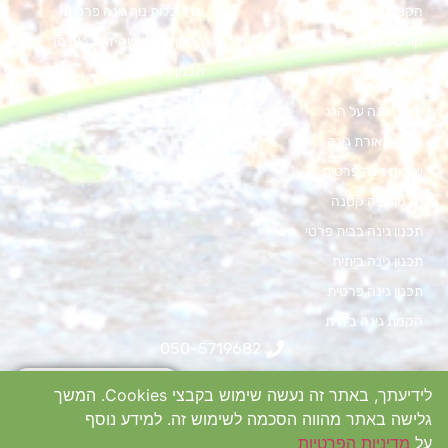
הקמת גינה
אדריכלות נוף גינה פרטית
קורס גינון ביתי
תכנון גינה עשה זאת בעצמך
תכנון גינה מחיר
תכנון גינה במרפסת
עיצוב גינה על הגג
תכנון תאורת גינה
שיקום גינה פרטית
תכנון גינה קטנה
תכנון גינה בבית פרטי
תכנון גינה ביתית
תכנון גינה פרטית
הקמת גינה ביתית
050-5719682
shefahateva@gmail.com
לקביעת פגישת ייעוץ
לידיעתך, באתר זה נעשה שימוש בקבצי Cookies. המשך
פרדס חנה
גלישה באתר מהווה הסכמה לשימוש זה. למידע נוסף
על
מדיניות הפרטיות