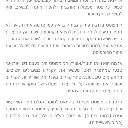
אורגנית בצורה מרוכזת ומואצת (בתוך קומפוסטרים) והרווח הוא
כפול: להיפטר מפסולת אורגנית ולהפוך אותה למשאב, ואף
למוצר שניתן למכור.
קומפוסט בדרגת פירוק גבוהה נראה כמו אדמה אחידה, אך לא
תמיד מגיעים לרמה זו וניתן למצוא בקומפוסט שבבי עץ וגלעינים
קשים שלא התפרקו. גם זרעים קטנים יכולים לשרוד את התהליך,
אם לא הגיע לטמפרטורות גבוהות. אותם זרעים עלולים לנבוט עם
פיזור הקומפוסט.
אז מה הוא אותו תוצר/אוצר? הקומפוסט הינו בעצם דשן אורגאני
טבעי שמתפרק לאט, מעשיר את הקרקע במינרלים חשובים,
מחזיק מים טוב, מונע סחף קרקע, מעלה את אווריריות הקרקע,
ומעלה את פוריותה על ידי עידוד פעולה של מיקרואורגניזמים
המסייעים להתפתחות הצמחים.
הרכב הקומפוסט משתנה בהתאם לחומרי הגלם ממנו הוא עשוי
וכמובן מהדרך בה נעשה. מקובל להכין קומפוסט מפסולת מטבח
וגינה (כמות ביתית), או מזבל בע"ח בשילוב עם גזם פרדסים
(כמות תעשייתית).